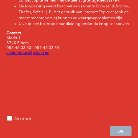
contact op te nemen met de dienst grondgebiedszaken.
De toepassing werkt best met een recente browser (Chrome,
Layer List
Firefox, Safari...). Bij het gebruik van Internet Explorer (ook de
Layers
meest recente versie) kunnen er weergaveproblemen zijn.
U vindt een beknopte handleiding onder de knop linksboven.
gemeentegrens
Contact
Markt 1
Pittem
8740 Pittem
051 46 03 53 - 051 46 03 54
Verkavelingen omgevingsvergunning
stedenbouw@pittem.be
Pittem_verkavelingen
BPA
Akkoord
gemeentelijk RUP
2mi
OK
3.265 51.002 Degrees
Het gebruiksrecht is te vinden op https://overheid.vlaanderen.be/Webdiensten-Gebruiksrecht.