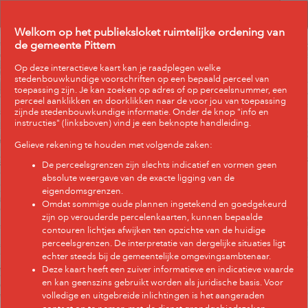
Header
Controller
Welkom op het publieksloket ruimtelijke ordening van
+
All
Search
de gemeente Pittem
–
Op deze interactieve kaart kan je raadplegen welke
stedenbouwkundige voorschriften op een bepaald perceel van
toepassing zijn. Je kan zoeken op adres of op perceelsnummer, een
perceel aanklikken en doorklikken naar de voor jou van toepassing
zijnde stedenbouwkundige informatie. Onder de knop "info en
instructies" (linksboven) vind je een beknopte handleiding.
Gelieve rekening te houden met volgende zaken:
De perceelsgrenzen zijn slechts indicatief en vormen geen
absolute weergave van de exacte ligging van de
eigendomsgrenzen.
Omdat sommige oude plannen ingetekend en goedgekeurd
zijn op verouderde percelenkaarten, kunnen bepaalde
contouren lichtjes afwijken ten opzichte van de huidige
perceelsgrenzen. De interpretatie van dergelijke situaties ligt
echter steeds bij de gemeentelijke omgevingsambtenaar.
Deze kaart heeft een zuiver informatieve en indicatieve waarde
en kan geenszins gebruikt worden als juridische basis. Voor
volledige en uitgebreide inlichtingen is het aangeraden